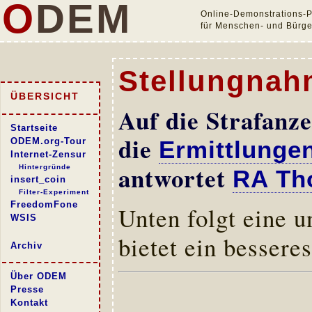
O
DEM
Online-Demonstrations-P
für Menschen- und Bürger
Stellungnah
ÜBERSICHT
Auf die Strafanz
Startseite
die
ODEM.org-Tour
Ermittlungen
Internet-Zensur
antwortet
Hintergründe
RA Th
insert_coin
Filter-Experiment
FreedomFone
Unten folgt eine u
WSIS
bietet ein bessere
Archiv
Über ODEM
Presse
Kontakt