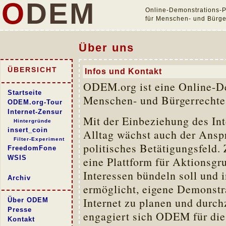
O
DEM
Online-Demonstrations-P
für Menschen- und Bürger
Über uns
ÜBERSICHT
Infos und Kontakt
ODEM.org ist eine Online-De
Startseite
Menschen- und Bürgerrechte i
ODEM.org-Tour
Internet-Zensur
Mit der Einbeziehung des Int
Hintergründe
insert_coin
Alltag wächst auch der Anspr
Filter-Experiment
politisches Betätigungsfeld
FreedomFone
WSIS
eine Plattform für Aktionsgru
Interessen bündeln soll und 
Archiv
ermöglicht, eigene Demonstr
Internet zu planen und durchz
Über ODEM
Presse
engagiert sich ODEM für di
Kontakt